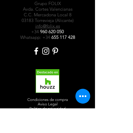
Grupo FOLIX
Avda. Cortes Valencianas
C.C. Mercadona Local 8
03183 Torrevieja (Alicante)
info@folix.es
+34
960 620 050
Whatsapp: +34
655 117 428
Condiciones de compra
Aviso Legal
Politica de privacidad
Contacto