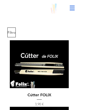
Filtro
Cútter FOLIX
Precio
3,90 €