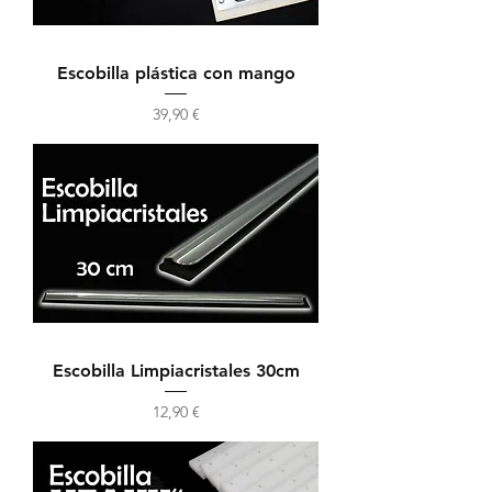
Escobilla plástica con mango
Precio
39,90 €
Escobilla Limpiacristales 30cm
Precio
12,90 €