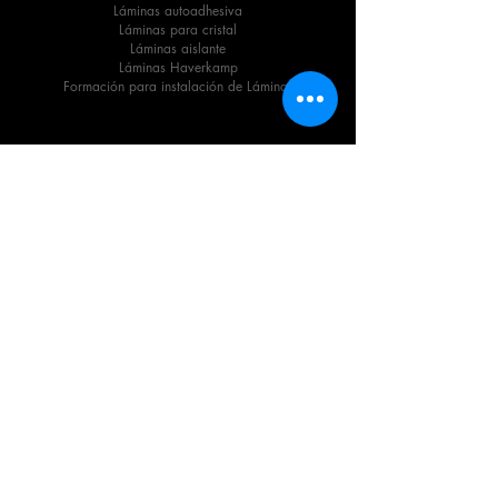
Láminas autoadhesiva
Láminas para cristal
Láminas aislante
Láminas Haverkamp
Formación para instalación de Láminas
Instaldor y Distribuidor
Autorizado
Grupo FOLIX
Avda. Cortes Valencianas
C.C. Mercadona Local 8