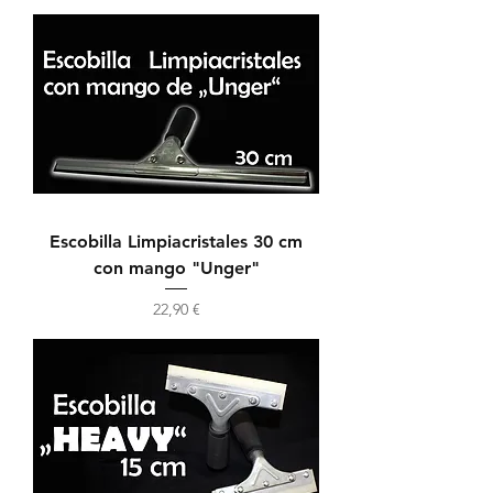
Escobilla Limpiacristales 30 cm
con mango "Unger"
Precio
22,90 €