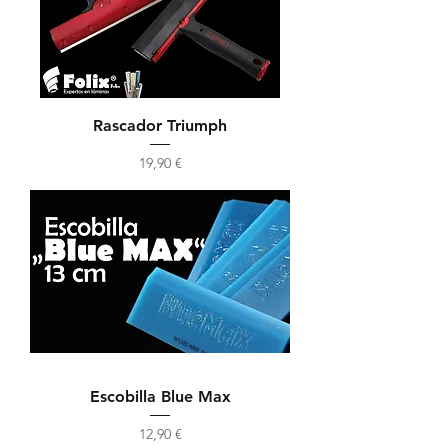
Rascador Triumph
Precio
19,90 €
Escobilla Blue Max
Precio
12,90 €