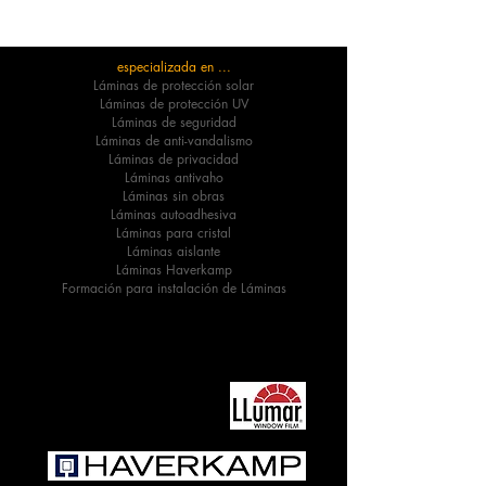
especializada en ...
Láminas de protección solar
Láminas de protección UV
Láminas de seguridad
Láminas de anti-vandalismo
Láminas de privacidad
Láminas antivaho
Láminas sin obras
Láminas autoadhesiva
Láminas para cristal
Láminas aislante
Láminas Haverkamp
Formación para instalación de Láminas