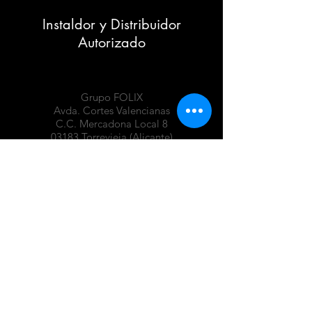
Instaldor y Distribuidor
Autorizado
Grupo FOLIX
Avda. Cortes Valencianas
C.C. Mercadona Local 8
03183 Torrevieja (Alicante)
info@folix.es
+34
960 620 050
Whatsapp: +34
655 117 428