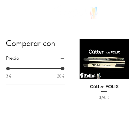
Comparar con
Precio
3 €
20 €
Cútter FOLIX
Precio
3,90 €