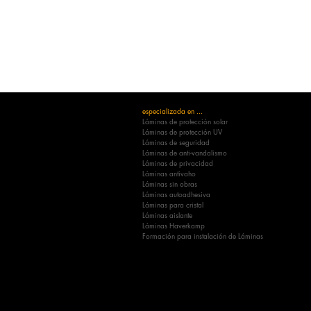
especializada en ...
Láminas de protección solar
Láminas de protección UV
Láminas de seguridad
Láminas de anti-vandalismo
Láminas de privacidad
Láminas antivaho
Láminas sin obras
Láminas autoadhesiva
Láminas para cristal
Láminas aislante
Láminas Haverkamp
Formación para instalación de Láminas