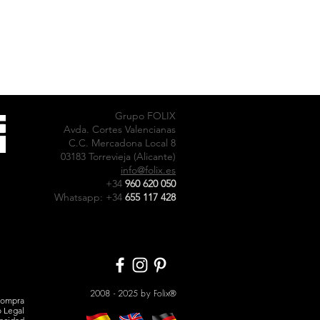
Grupo FOLIX
Avda. Cortes Valencianas
C.C. Mercadona Local 8
03183 Torrevieja (Alicante)
info@folix.es
+34
960 620 050
Whatsapp: +34
655 117 428
2008 - 2025 by
Folix
®
compra
o Legal