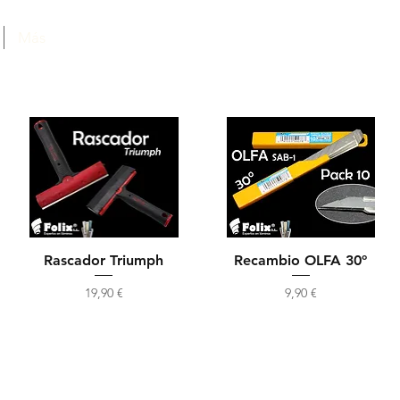
Más
Rascador Triumph
Recambio OLFA 30º
Precio
Precio
19,90 €
9,90 €