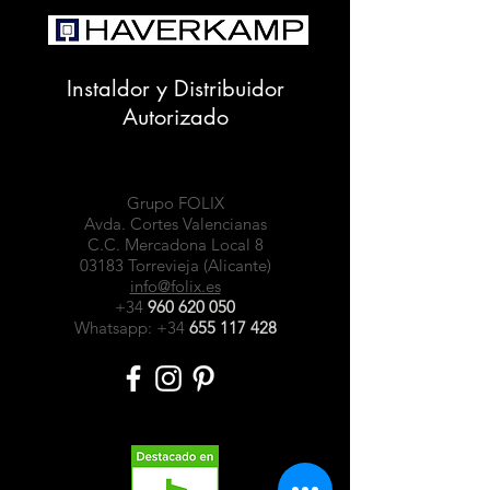
Instaldor y Distribuidor
Autorizado
Grupo FOLIX
Avda. Cortes Valencianas
C.C. Mercadona Local 8
03183 Torrevieja (Alicante)
info@folix.es
+34
960 620 050
Whatsapp: +34
655 117 428