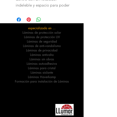
indeleble y espacio para poder
pegar etiqueta.
especializada en ...
Láminas de protección solar
Láminas de protección UV
Láminas de seguridad
Láminas de anti-vandalismo
Láminas de privacidad
Láminas antivaho
Láminas sin obras
Láminas autoadhesiva
Láminas para cristal
Láminas aislante
Láminas Haverkamp
Formación para instalación de Láminas