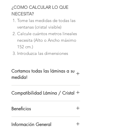
¿COMO CALCULAR LO QUE
NECESITA?
Tome las medidas de todas las
ventanas (cristal visible)
Calcule cuántos metros lineales
necesita (Alto o Ancho máximo
152 cm.)
Introduzca las dimensiones
individuales de sus ventanas
Existe una lámina para cada
Cortamos todas las láminas a su
necesidad, ¿Cuál es la suya?Ante
medida!
cualquier duda.
¡Le Asesoramos!
Usted obtiene la lámina a
Para ajustar la medida:
Compatibilidad Lámina / Cristal
medida para sus ventanas.
Medir el cristal visible.
Calcular 1 cm de anchura y de
Beneficios
altura más, para tener margen
Tipo de cristal
si /
en los bordes.
Beneficios de la lámina:
no
Si se puede quitar la moldura
Información General
Transmisión de luz:
6/10