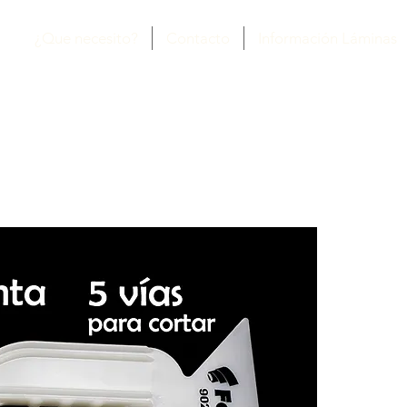
¿Que necesito?
Contacto
Información Láminas