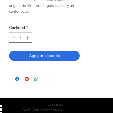
ángulo de 45º, otro ángulo de 75º y un
canto recto.
Cantidad
*
Agregar al carrito
Grupo FOLIX
Avda. Cortes Valencianas