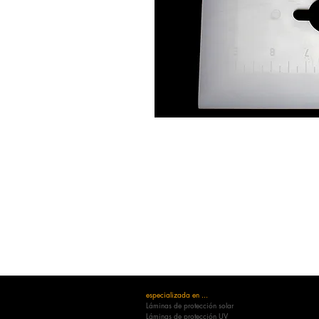
especializada en ...
Láminas de protección solar
Láminas de protección UV