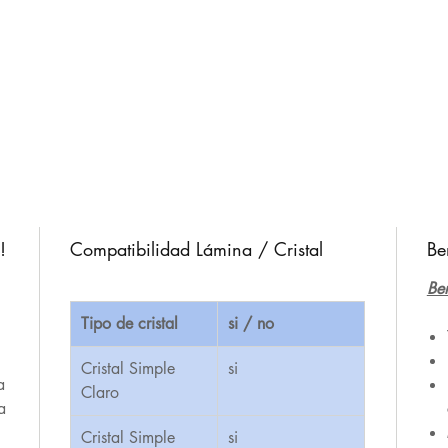
!
Compatibilidad Lámina / Cristal
Be
Ben
Tipo de cristal
si / no
,
Cristal Simple
si
a
Claro
a
Cristal Simple
si