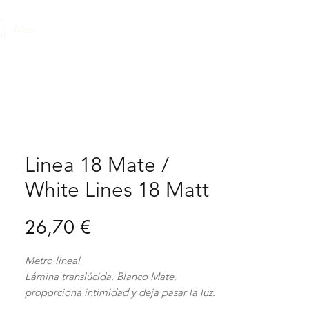
Más
Linea 18 Mate /
White Lines 18 Matt
Precio
26,70 €
Metro lineal
Lámina translúcida, Blanco Mate,
proporciona intimidad y deja pasar la luz.