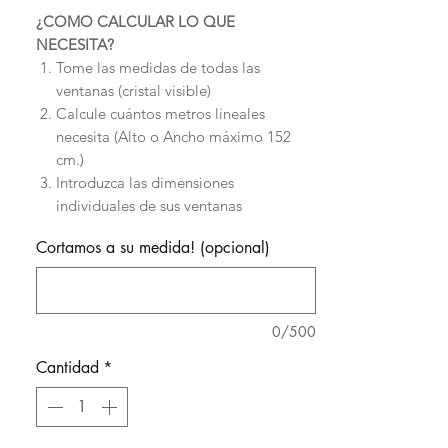
¿COMO CALCULAR LO QUE
NECESITA?
Tome las medidas de todas las
ventanas (cristal visible)
Calcule cuántos metros lineales
necesita (Alto o Ancho máximo 152
cm.)
Introduzca las dimensiones
individuales de sus ventanas
Existe una lámina para cada
Cortamos a su medida! (opcional)
necesidad, ¿Cuál es la suya?Ante
cualquier duda.
¡Le Asesoramos!
Usted obtiene la lámina a medida para
sus ventanas.
0/500
Cantidad
*