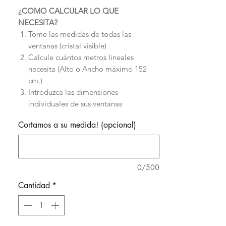
¿COMO CALCULAR LO QUE
NECESITA?
Tome las medidas de todas las
ventanas (cristal visible)
Calcule cuántos metros lineales
necesita (Alto o Ancho máximo 152
cm.)
Introduzca las dimensiones
individuales de sus ventanas
Existe una lámina para cada
Cortamos a su medida! (opcional)
necesidad, ¿Cuál es la suya?Ante
cualquier duda.
¡Le Asesoramos!
Usted obtiene la lámina a medida para
sus ventanas.
0/500
Cantidad
*