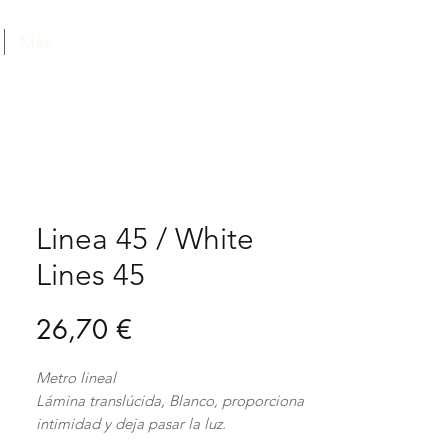
Más
Linea 45 / White
Lines 45
Precio
26,70 €
Metro lineal
Lámina translúcida, Blanco, proporciona
intimidad y deja pasar la luz.