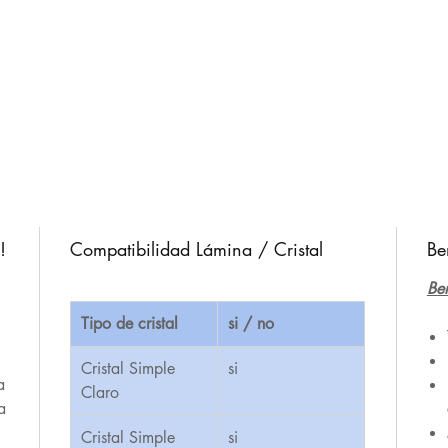
!
Compatibilidad Lámina / Cristal
Be
Ben
Tipo de cristal
si / no
,
Cristal Simple
si
a
Claro
a
Cristal Simple
si