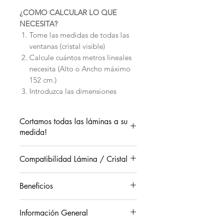
¿COMO CALCULAR LO QUE
NECESITA?
Tome las medidas de todas las
ventanas (cristal visible)
Calcule cuántos metros lineales
necesita (Alto o Ancho máximo
152 cm.)
Introduzca las dimensiones
individuales de sus ventanas
Existe una lámina para cada
Cortamos todas las láminas a su
necesidad, ¿Cuál es la suya?Ante
medida!
cualquier duda.
¡Le Asesoramos!
Usted obtiene la lámina a
Para ajustar la medida:
Compatibilidad Lámina / Cristal
medida para sus ventanas.
Medir el cristal visible.
Calcular 1 cm de anchura y de
Beneficios
altura más, para tener margen
Tipo de cristal
si /
en los bordes.
Beneficios de la lámina:
no
Si se puede quitar la moldura
Información General
Transmisión de luz:
7/10