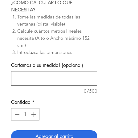
¿COMO CALCULAR LO QUE
NECESITA?
Tome las medidas de todas las
ventanas (cristal visible)
Calcule cuántos metros lineales
necesita (Alto o Ancho máximo 152
cm.)
Introduzca las dimensiones
individuales de sus ventanas
Cortamos a su medida! (opcional)
Existe una lámina para cada
necesidad, ¿Cuál es la suya?Ante
cualquier duda.
¡Le Asesoramos!
Usted obtiene la lámina a medida para
0/500
sus ventanas.
Cantidad
*
Agregar al carrito