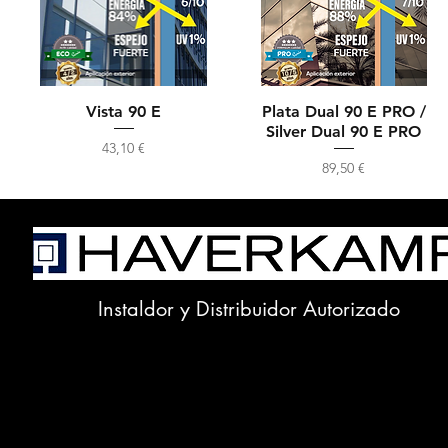
Vista 90 E
Plata Dual 90 E PRO /
Silver Dual 90 E PRO
Precio
43,10 €
Precio
89,50 €
Instaldor y Distribuidor Autorizado