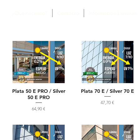
¿Que necesito?
Contacto
Información Láminas
Plata 50 E PRO / Silver
Plata 70 E / Silver 70 E
50 E PRO
Precio
47,70 €
Precio
64,90 €