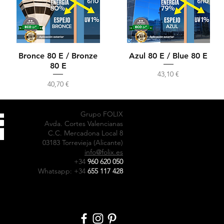
Bronce 80 E / Bronze
Azul 80 E / Blue 80 E
80 E
Precio
43,10 €
Precio
40,70 €
Grupo FOLIX
Avda. Cortes Valencianas
C.C. Mercadona Local 8
03183 Torrevieja (Alicante)
info@folix.es
+34
960 620 050
Whatsapp: +34
655 117 428